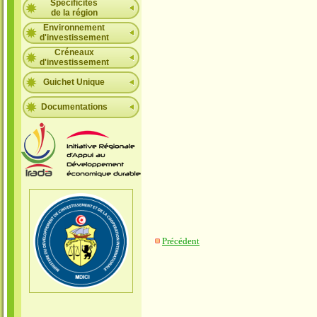
Spécificités
de la région
Environnement
d'investissement
Créneaux
d'investissement
Guichet Unique
Documentations
Précédent