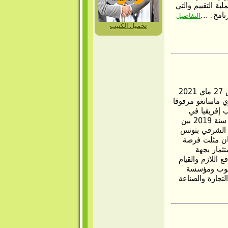
لية التقييم والتي
امج. ...
التفاصيل
تحميل الكتيب
استقبل المدير العام لديوان تنمية الجنوب ، يوم الخميس 27 ماي 2021
ي ماسانغو مرفوقا
ب إفريقيا في
تونس. كان اللقاء فرصة لاستئناف النقاشات التي بدأت سنة 2019 بين
 الشرقي بتونس
كان مثلت فرصة
تثمار بجهة
 اللازم والقيام
لجنوب ومؤسسة
غرفة التجارة والصناعة