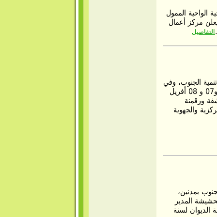
 الواحية الممول
يعلن مركز أعمال
التفاصيل
نمية الجنوب، وفي
إطار تعزيز قدرات الديوان وتدعيم كفاءاته تم أيام 06 و07 و 08 أفريل
رشفة ورقمنة
ركزية والجهوية
ديوان تنمية الجنوب بمدنين،
حشيشة المدير
 الديوان لسنة