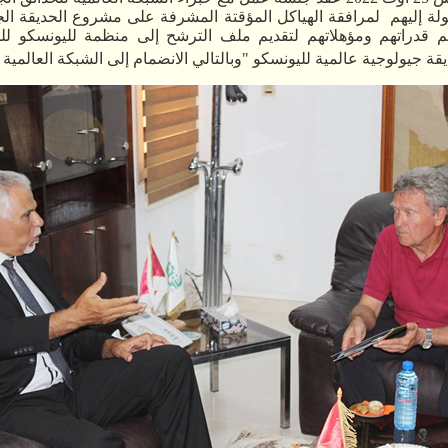
لة إليهم
لمرافقة الهياكل المؤقتة المشرفة على مشروع الحديقة الج
م
قدراتهم ومؤهلاتهم
لتقديم
ملف الترشح
إلى
منظمة
لليونسكو ل
قة
جيولوجية
عالمية لليونسكو
"
وبالتالي
الانضمام
إلى الشبكة
العالمية