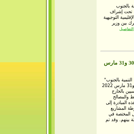
ة بالجنوب
الخميس 31 مارس 2022 بشنني تحت إشراف
قليمية التوجيهية
رك بين وزير
التفاصيل
منتدى -مساندة التنمية بالجنوب- تحت شعار- نستثمرو في بلادنا- جرجيس، 30 و31 مارس
لتنمية بالجنوب"
تحت شعار "نستثمرو في بلادنا" الذي انتظم يومي 30 و31 مارس 2022
يين بالخارج
ط والمصالح
ه المبادرة إلى
رطة المشاريع
كل المختصة في
 بينهم. وقد تم