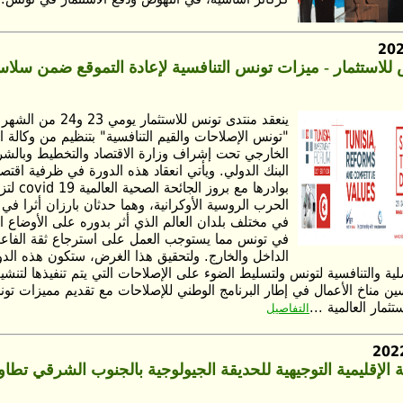
للاستثمار - ميزات تونس التنافسية لإعادة التموقع ضمن سلاس
ينعقد منتدى تونس للاستثم
"تونس الإصلاحات والقيم التنافسية" بتنظيم من وكالة ال
الخارجي تحت إشراف وزارة الاقتصاد والتخطيط وبالش
البنك الدولي. ويأتي انعقاد هذه الدورة في ظرفية اقتص
بوادرها مع ب
الحرب الروسية الأوكرانية، وهما حدثان بارزان أثرا في 
في مختلف بلدان العالم الذي أثر بدوره على الأوضاع الإ
في تونس مما يستوجب العمل على استرجاع ثقة الفاعلي
الداخل والخارج. ولتحقيق هذا الغرض، ستكون هذه الدو
لية والتنافسية لتونس ولتسليط الضوء على الإصلاحات التي يتم تنفيذها لتنشي
سين مناخ الأعمال في إطار البرنامج الوطني للإصلاحات مع تقديم مميزات تون
ثمار العالمية ...
التفاصيل