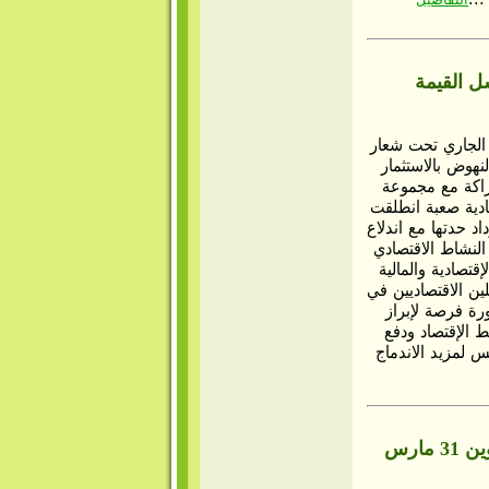
ل القيمة
ار يومي 23 و24 من الشهر الجاري تحت شعار
نهوض بالاستثمار
راكة مع مجموعة
ادية صعبة انطلقت
روز الجائحة الصحية العالمية covid 19 لتزداد حدتها مع اندلاع
النشاط الاقتصادي
قتصادية والمالية
ن الاقتصاديين في
رة فرصة لإبراز
ط الإقتصاد ودفع
س لمزيد الاندماج
إطلاق اللجنة الإقليمية التوجيهية للحديقة الجيولوجية بالجنوب الشرقي تطاوين 31 مارس