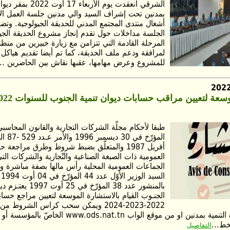
الشرقي انعقدت يوم الأربعا
بمدنين تحت إشراف السيد والي مدنين جلسة العمل الأ
أشغال منتدى المجتمع المدني للحديقة الجيولوجية. وت
الجلسة مداخلات حول تقدم إنجاز مشروع الحديقة الجيو
المرحلة القادمة التي تتزامن مع زيارة خبيرين من منظم
لمرافقة ودعم ملف الحديقة، كما تم أيضا تقديم هياكل 
للمشروع وعرض مهامها، عقبها نقاش بين الحاضرين ...
المؤرّخ ف
أفريل 1987 والمتعلّق بضبط شروط وطرق مراجع
العمومية ذات الصبغة الصناعية والتّجارية والشركات التي
الجماعات العمومية المحلية رأس مالها بصفة مباشرة وك
ال
بالمنشور عدد 38 المؤرّخ في 25
الجنـوب القيام بالاستشارة الموسعة لتعيين مراجع حسا
2022-2023-2024 ويمكن سحب كراس الشروط م
الجنوب بعمارة التنمية بمدنين او من موقع الواب s.nat.tn
خط...
التفاصيل