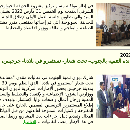
في إطار مواكبة مسار تركيز مشروع الحديقة الجيولوجي
الشرقي انعقدت يوم 
السيد والي تطاوين جلسة العمل الأولى لإطلاق اللجنة الإ
للحديقة الجيولوجية التي تم إحداثها بمقتضى مقرر مشت
الصناعة والمناجم والطاقة ووزير الاقتصاد والتخطيط....
شارك ديوان تنمية الجنوب في فعاليات منتدى "مساندة ا
بمدينة جرجيس بحضور الإطارات المركزية لديوان التونس
ووزارتي الشؤون الإجتماعية والإقتصاد والتخطيط والسل
المعنية ورجال أعمال وأصحاب نوايا الإستثمار. وتهدف هذ
إطلاع المستثمرين التونسيين المقيمين بالخارج على خا
المقترحة والامتيازات الممنوحة لفائدتهم من قبل الهيا
المجال وتقديم دليل إجراءات بعث المشاريع وربط الصلة
في هذا الإطار إمضاء اتفاقيات ...
التفاصيل