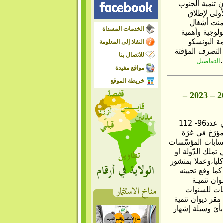
ء 17 أوت 2022 بمقر ديوان تنمية الجنوب
ولى لإطلاق
ضمنت أشغال
الخدمات المسداة
لوجية وأهمية
ة اليونسكو
النفاذ إلى المعلومة
التصرف المؤقتة
للاتصال بنا
التفاصيل
مواقع مفيدة
خريطة الموقع
استشارة موسعة لتعيين مراقب حسابات ديوان تنمية الجنوب للسنوات 2022 – 2023 –
طبقا لأحكام مجلّة الشركات التجارية والقانون المحاسبي عدد96- 112
ي 30 ديسمبر 1996 والأمر عـدد 529 -87 المؤرّخ في غرّة
ة حسابات المؤسّسات
 تملك الدّولة او
ليا،وعملا بمنشور
سيد الوزير الأوّل عدد 44 المؤرّخ في 04 أوت 1994 كما وقع تحيينه
 أوت 1997 يعتـزم ديـوان تنميـة
بات للسنوات
ن مقر ديوان تنمية
www.od الخاصّ بالمؤسسة أو بأيّ وسيلة إشهار