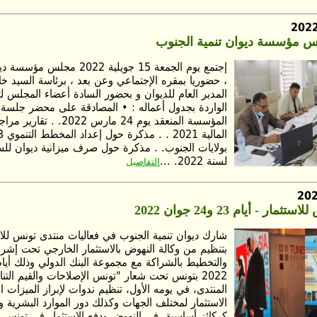
س مؤسسة ديوان تنمية الجنوب
إجتمع يوم الجمعة 15 جويلية 2022 
، حضوريا بمقره الإجتماعي وعن بعد ، برئاسة السيد خ
المدير العام للديوان و بحضور السادة أعضاء المجلس ل
الواردة بجدول أعماله : • المصادقة على محضر جلسة
المؤسسة المنعقد يوم 24 مارس 
بولايات الجنوب. . مذكرة حول صرف ميزانية ديوان للس
لسنة 2022. ...
التفاصيل
ار - أيام 23 و24 جوان 2022
بتنظيم من وكالة النهوض بالاستثمار الخارجي تحت إشرا
2022 بتونس تحت شعار "تونس الإصلاحات والقيم الت
المنتدى، في يومه الأول، تنظيم ندوات لإبراز الميزات 
الاستثمار لمختلف الجهات وكذلك دور الموارد البشرية و
كركائز أساسية، في النهوض ودفع الاستثمار في تونس. .